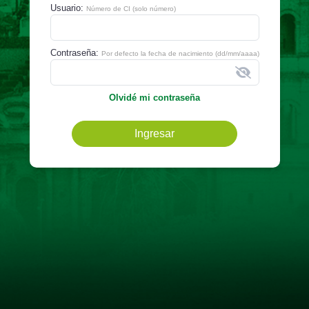
Usuario:
Número de CI (solo número)
Contraseña:
Por defecto la fecha de nacimiento (dd/mm/aaaa)
Olvidé mi contraseña
Ingresar